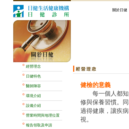
關於日健
經營理念
日健特色
健檢的意義
醫師陣容
每一個人都知道
環境介紹
修與保養習慣。同
設備介紹
過得健康，讓疾病
營業時間與地理位置
視。
報告領取及申請